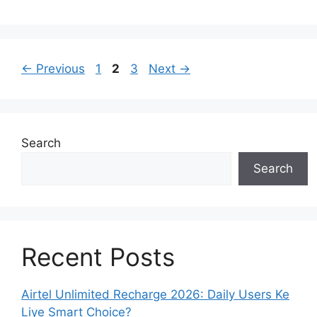
Page
Page
Page
←
Previous
1
2
3
Next
→
Search
Search
Recent Posts
Airtel Unlimited Recharge 2026: Daily Users Ke
Liye Smart Choice?