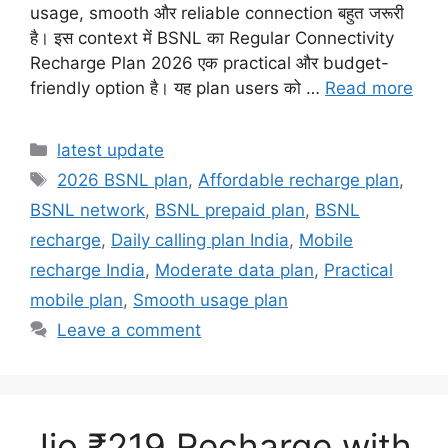
usage, smooth और reliable connection बहुत जरूरी
है। इस context में BSNL का Regular Connectivity
Recharge Plan 2026 एक practical और budget-
friendly option है। यह plan users को …
Read more
Categories
latest update
Tags
2026 BSNL plan
,
Affordable recharge plan
,
BSNL network
,
BSNL prepaid plan
,
BSNL
recharge
,
Daily calling plan India
,
Mobile
recharge India
,
Moderate data plan
,
Practical
mobile plan
,
Smooth usage plan
Leave a comment
Jio ₹219 Recharge with