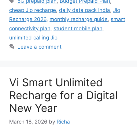
5G prepaid plan
,
Budget Prepaid Plan
,
cheap Jio recharge
,
daily data pack India
,
Jio
Recharge 2026
,
monthly recharge guide
,
smart
connectivity plan
,
student mobile plan
,
unlimited calling Jio
Leave a comment
Vi Smart Unlimited
Recharge for a Digital
New Year
March 18, 2026
by
Richa