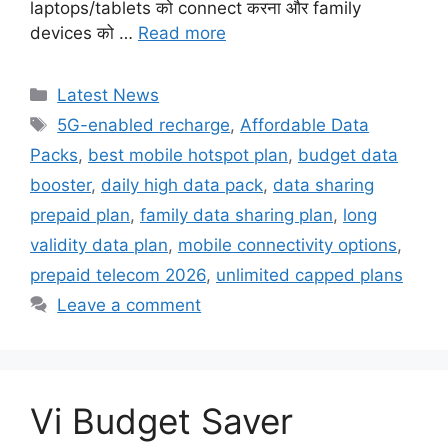
laptops/tablets को connect करना और family
devices को …
Read more
Categories
Latest News
Tags
5G-enabled recharge
,
Affordable Data
Packs
,
best mobile hotspot plan
,
budget data
booster
,
daily high data pack
,
data sharing
prepaid plan
,
family data sharing plan
,
long
validity data plan
,
mobile connectivity options
,
prepaid telecom 2026
,
unlimited capped plans
Leave a comment
Vi Budget Saver