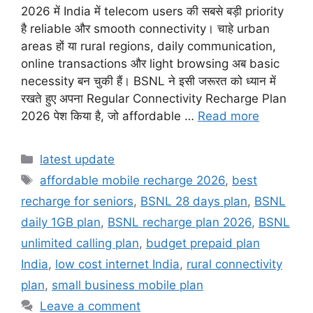
2026 में India में telecom users की सबसे बड़ी priority
है reliable और smooth connectivity। चाहे urban
areas हों या rural regions, daily communication,
online transactions और light browsing अब basic
necessity बन चुकी हैं। BSNL ने इसी जरूरत को ध्यान में
रखते हुए अपना Regular Connectivity Recharge Plan
2026 पेश किया है, जो affordable …
Read more
Categories
latest update
Tags
affordable mobile recharge 2026
,
best
recharge for seniors
,
BSNL 28 days plan
,
BSNL
daily 1GB plan
,
BSNL recharge plan 2026
,
BSNL
unlimited calling plan
,
budget prepaid plan
India
,
low cost internet India
,
rural connectivity
plan
,
small business mobile plan
Leave a comment