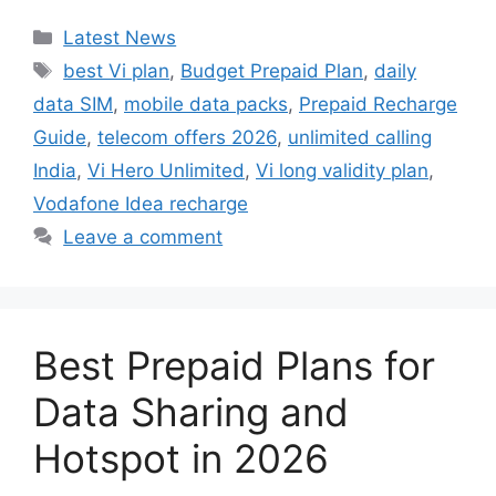
Categories
Latest News
Tags
best Vi plan
,
Budget Prepaid Plan
,
daily
data SIM
,
mobile data packs
,
Prepaid Recharge
Guide
,
telecom offers 2026
,
unlimited calling
India
,
Vi Hero Unlimited
,
Vi long validity plan
,
Vodafone Idea recharge
Leave a comment
Best Prepaid Plans for
Data Sharing and
Hotspot in 2026