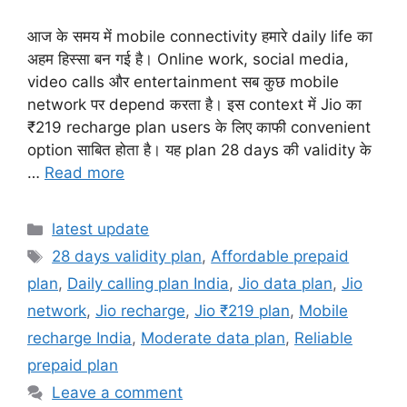
आज के समय में mobile connectivity हमारे daily life का
अहम हिस्सा बन गई है। Online work, social media,
video calls और entertainment सब कुछ mobile
network पर depend करता है। इस context में Jio का
₹219 recharge plan users के लिए काफी convenient
option साबित होता है। यह plan 28 days की validity के
…
Read more
Categories
latest update
Tags
28 days validity plan
,
Affordable prepaid
plan
,
Daily calling plan India
,
Jio data plan
,
Jio
network
,
Jio recharge
,
Jio ₹219 plan
,
Mobile
recharge India
,
Moderate data plan
,
Reliable
prepaid plan
Leave a comment