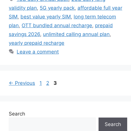
validity plan
,
5G yearly pack
,
affordable full year
SIM
,
best value yearly SIM
,
long term telecom
plan
,
OTT bundled annual recharge
,
prepaid
savings 2026
,
unlimited calling annual plan
,
yearly prepaid recharge
Leave a comment
Page
Page
Page
←
Previous
1
2
3
Search
Search