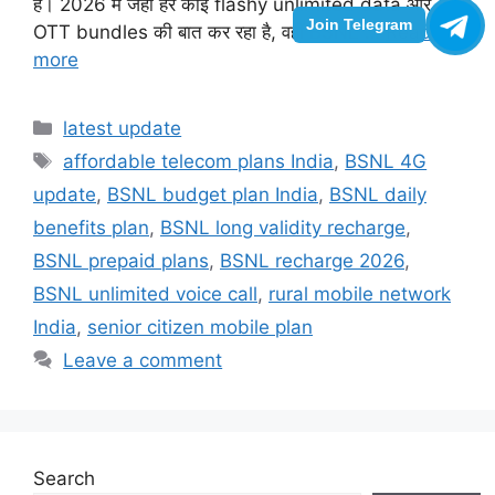
है। 2026 में जहां हर कोई flashy unlimited data और
Join Telegram
OTT bundles की बात कर रहा है, वहीं BSNL …
Read
more
Categories
latest update
Tags
affordable telecom plans India
,
BSNL 4G
update
,
BSNL budget plan India
,
BSNL daily
benefits plan
,
BSNL long validity recharge
,
BSNL prepaid plans
,
BSNL recharge 2026
,
BSNL unlimited voice call
,
rural mobile network
India
,
senior citizen mobile plan
Leave a comment
Search